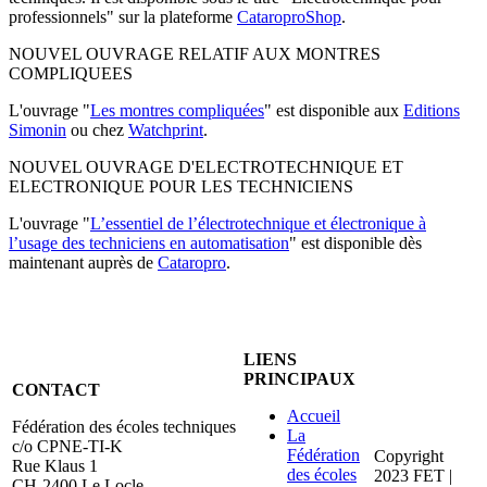
professionnels" sur la plateforme
CataroproShop
.
NOUVEL OUVRAGE RELATIF AUX MONTRES
COMPLIQUEES
L'ouvrage "
Les montres compliquées
" est disponible aux
Editions
Simonin
ou chez
Watchprint
.
NOUVEL OUVRAGE D'ELECTROTECHNIQUE ET
ELECTRONIQUE POUR LES TECHNICIENS
L'ouvrage "
L’essentiel de l’électrotechnique et électronique à
l’usage des techniciens en automatisation
" est disponible dès
maintenant auprès de
Cataropro
.
LIENS
PRINCIPAUX
CONTACT
Accueil
Fédération des écoles techniques
La
c/o CPNE-TI-K
Fédération
Copyright
Rue Klaus 1
des écoles
2023 FET |
CH-2400 Le Locle